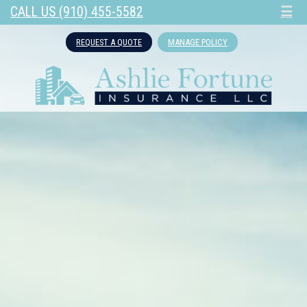
CALL US (910) 455-5582
☰
REQUEST A QUOTE
MANAGE POLICY