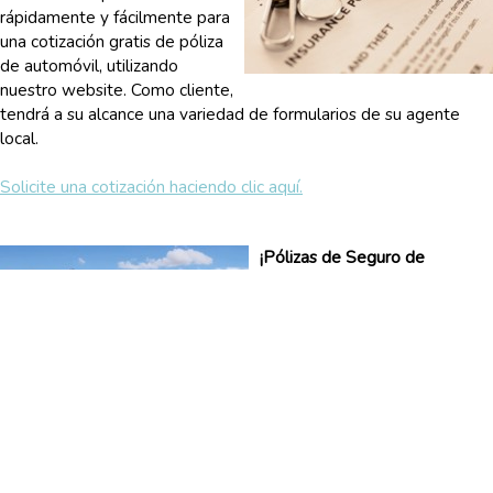
rápidamente y fácilmente para
una cotización gratis de póliza
de automóvil, utilizando
nuestro website. Como cliente,
tendrá a su alcance una variedad de formularios de su agente
local.
Solicite una cotización haciendo clic aquí.
¡Pólizas de Seguro de
Vivienda para Todos Los
Propietarios!
Las pólizas de seguro de
vivienda lo protegen de una
pérdida financiera causada por
tormentas, fuego, robo y otros
eventos mencionados en su
póliza. Para proteger a su familia y sus pertenencias es esencial
tener la cantidad adecuada de cobertura.