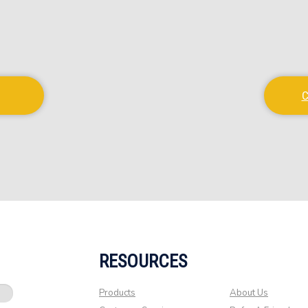
C
RESOURCES
Products
About Us